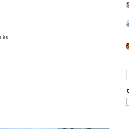
elès
C