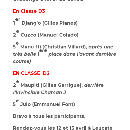
En Classe D3
er
1
Djang’o (Gilles Planes)
e
2
Cuzco (Manuel Colado)
e
5
Manu-iti (Christian Villard),
après une
ere
très belle 1
place dans l’avant dernière
course)
EN CLASSE D2
e
2
Maupiti (Gilles Garrigue),
derrière
l’invincible Chaman J
e
5
Julo (Emmanuel Font)
Bravo à tous les participants.
Rendez-vous les 12 et 13 avril à Leucate